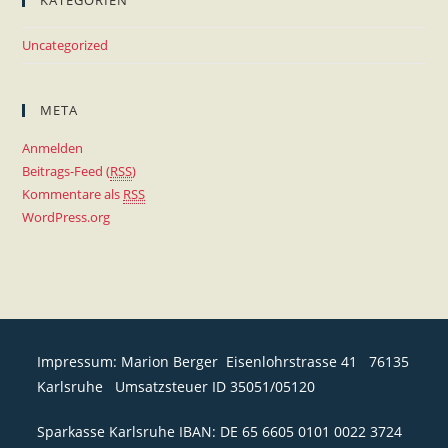
KATEGORIEN
Uncategorized
META
Anmelden
Beitrags-Feed (
RSS
)
Kommentare als
RSS
WordPress.org
Impressum: Marion Berger Eisenlohrstrasse 41 76135
Karlsruhe Umsatzsteuer ID 35051/05120
Sparkasse Karlsruhe IBAN: DE 65 6605 0101 0022 3724