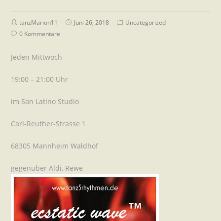
tanzMarion11
Juni 26, 2018
Uncategorized
0 Kommentare
Jeden Mittwoch
19:00 – 21:00 Uhr
im Son Latino Studio
Carl-Reuther-Strasse 1
68305 Mannheim Waldhof
gegenüber Aldi, Rewe