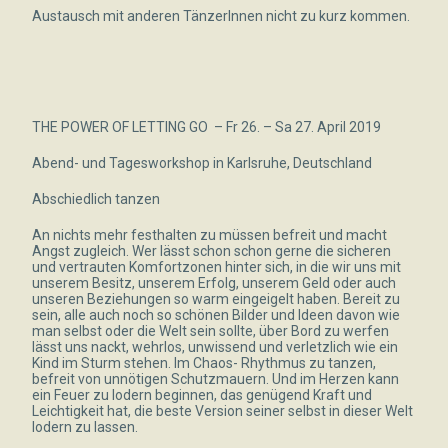
Austausch mit anderen TänzerInnen nicht zu kurz kommen.
THE POWER OF LETTING GO – Fr 26. – Sa 27. April 2019
Abend- und Tagesworkshop in Karlsruhe, Deutschland
Abschiedlich tanzen
An nichts mehr festhalten zu müssen befreit und macht
Angst zugleich. Wer lässt schon schon gerne die sicheren
und vertrauten Komfortzonen hinter sich, in die wir uns mit
unserem Besitz, unserem Erfolg, unserem Geld oder auch
unseren Beziehungen so warm eingeigelt haben. Bereit zu
sein, alle auch noch so schönen Bilder und Ideen davon wie
man selbst oder die Welt sein sollte, über Bord zu werfen
lässt uns nackt, wehrlos, unwissend und verletzlich wie ein
Kind im Sturm stehen. Im Chaos- Rhythmus zu tanzen,
befreit von unnötigen Schutzmauern. Und im Herzen kann
ein Feuer zu lodern beginnen, das genügend Kraft und
Leichtigkeit hat, die beste Version seiner selbst in dieser Welt
lodern zu lassen.