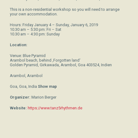
This is a non-residential workshop so you will need to arrange
your own accommodation.
Hours: Friday January 4 – Sunday, January 6, 2019
10.30 am – 5:30 pm: Fri – Sat
10.30 am – 4:30 pm: Sunday
Location:
Venue: Blue Pyramid
Arambol beach, behind ‚Forgotten land‘
Golden Pyramid, Girkawada, Arambol, Goa 403524, Indien
Arambol, Arambol
Goa, Goa, India
Show map
Organizer:
Marion Berger
Website:
https://www.tanz5rhythmen.de