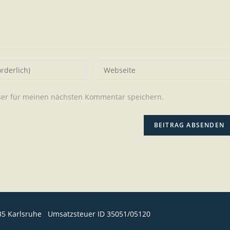
ser für meinen nächsten Kommentar speichern.
35 Karlsruhe Umsatzsteuer ID 35051/05120